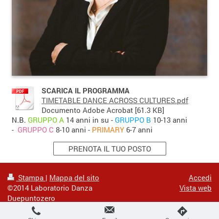
SCARICA IL PROGRAMMA
TIMETABLE DANCE ACROSS CULTURES.pdf
Documento Adobe Acrobat [61.3 KB]
N.B.
GRUPPO A
14 anni in su -
GRUPPO B
10-13 anni
-
GRUPPO C
8-10 anni -
PRIMARY
6-7 anni
PRENOTA IL TUO POSTO
Stampa
|
Mappa del sito
Accedi
©2014 Laboratorio Danza
Vista web
Duepuntozero